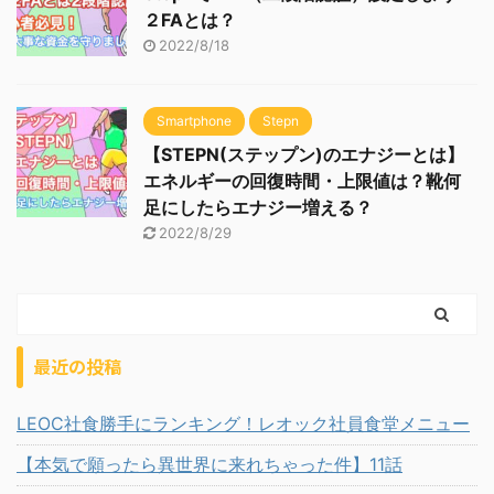
２FAとは？
2022/8/18
Smartphone
Stepn
【STEPN(ステップン)のエナジーとは】
エネルギーの回復時間・上限値は？靴何
足にしたらエナジー増える？
2022/8/29
最近の投稿
LEOC社食勝手にランキング！レオック社員食堂メニュー
【本気で願ったら異世界に来れちゃった件】11話