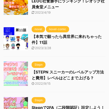
LEOC社食勝手にランキング！レオック社
員食堂メニュー
2023/4/19
novel
novel-comic
【本気で願ったら異世界に来れちゃった
件】11話
2023/3/28
Stepn
【STEPN スニーカーのレベルアップ方法
と費用】レベルはどこまで上げる？
2022/9/15
Stepn
Stepnで2FA（二段階認証）設定しよう！