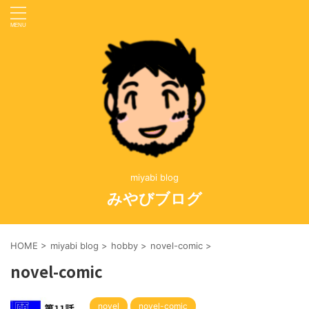
miyabi blog
みやびブログ
HOME
>
miyabi blog
>
hobby
>
novel-comic
>
novel-comic
novel
novel-comic