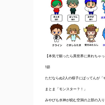
【本気で願ったら異世界に来れちゃっ
1
節
ただならぬ
2
人の様子にばってんが「
まとま「モンスター？！」
みやびも水神が睨む空洞の上部の入り