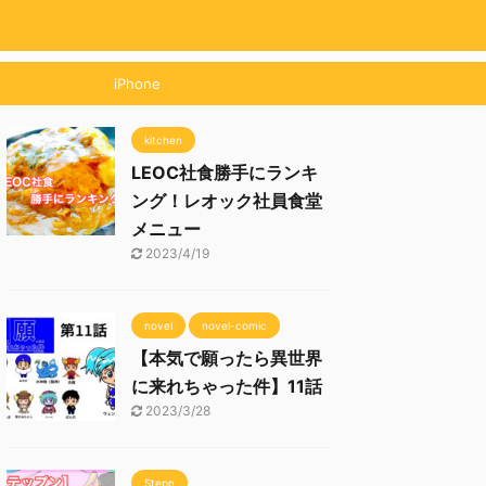
iPhone
kitchen
LEOC社食勝手にランキ
ング！レオック社員食堂
メニュー
2023/4/19
novel
novel-comic
【本気で願ったら異世界
に来れちゃった件】11話
2023/3/28
Stepn