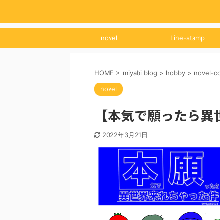
novel
Line-stamp
HOME
>
miyabi blog
>
hobby
>
novel-c
novel
【本気で願ったら異
2022年3月21日