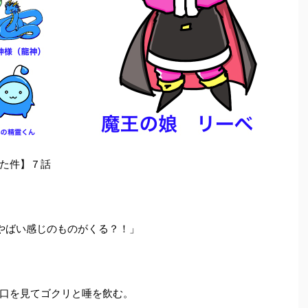
た件】７話
やばい感じのものがくる？！」
口を見てゴクリと唾を飲む。