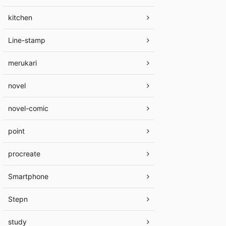
kitchen
Line-stamp
merukari
novel
novel-comic
point
procreate
Smartphone
Stepn
study