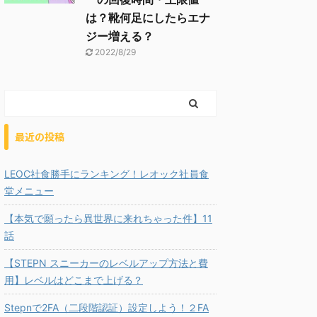
は？靴何足にしたらエナ
ジー増える？
2022/8/29
最近の投稿
LEOC社食勝手にランキング！レオック社員食
堂メニュー
【本気で願ったら異世界に来れちゃった件】11
話
【STEPN スニーカーのレベルアップ方法と費
用】レベルはどこまで上げる？
Stepnで2FA（二段階認証）設定しよう！２FA