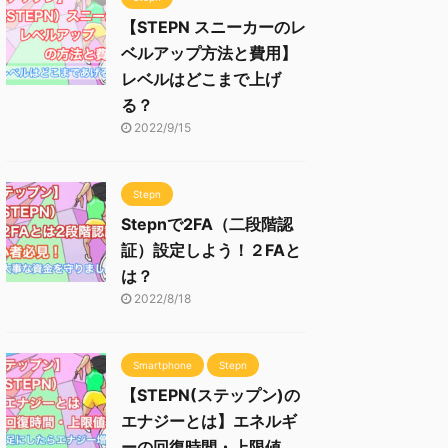
【STEPN スニーカーのレ
ベルアップ方法と費用】
レベルはどこまで上げ
る？
2022/9/15
Stepn
Stepnで2FA（二段階認
証）設定しよう！２FAと
は？
2022/8/18
Smartphone
Stepn
【STEPN(ステップン)の
エナジーとは】エネルギ
ーの回復時間・上限値