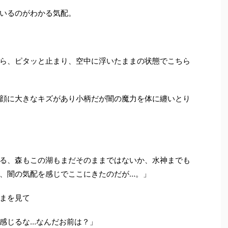
いるのがわかる気配。
ら、ピタッと止まり、空中に浮いたままの状態でこちら
顔に大きなキズがあり小柄だが闇の魔力を体に纏いとり
る、森もこの湖もまだそのままではないか、水神までも
、闇の気配を感じでここにきたのだが
…
。」
まを見て
感じるな
…
なんだお前は？」