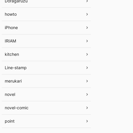
Doragaruzu
howto
iPhone
IRIAM
kitchen
Line-stamp
merukari
novel
novel-comic
point