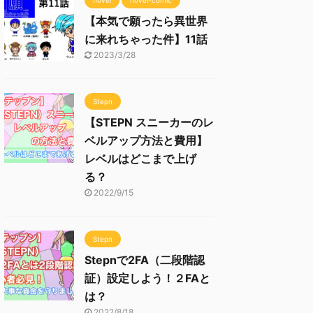
novel
novel-comic
【本気で願ったら異世界
に来れちゃった件】11話
2023/3/28
Stepn
【STEPN スニーカーのレ
ベルアップ方法と費用】
レベルはどこまで上げ
る？
2022/9/15
Stepn
Stepnで2FA（二段階認
証）設定しよう！２FAと
は？
2022/8/18