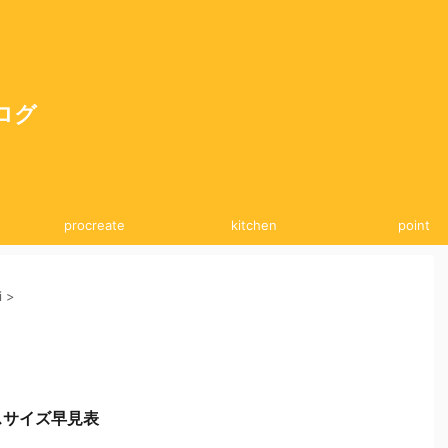
ログ
procreate
kitchen
point
i
>
スサイズ早見表