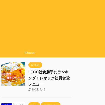
iPhone
kitchen
LEOC社食勝手にランキ
ング！レオック社員食堂
メニュー
2023/4/19