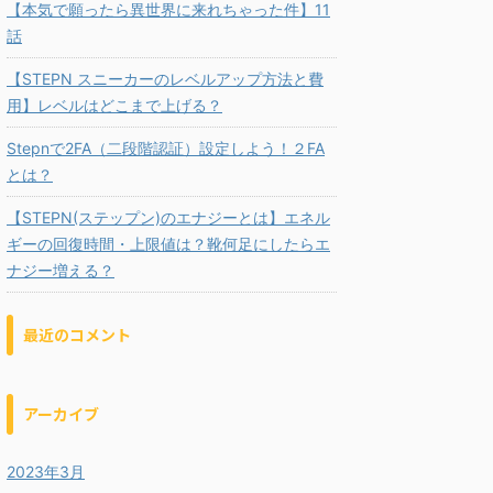
【本気で願ったら異世界に来れちゃった件】11
話
【STEPN スニーカーのレベルアップ方法と費
用】レベルはどこまで上げる？
Stepnで2FA（二段階認証）設定しよう！２FA
とは？
【STEPN(ステップン)のエナジーとは】エネル
ギーの回復時間・上限値は？靴何足にしたらエ
ナジー増える？
最近のコメント
アーカイブ
2023年3月