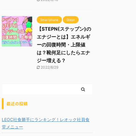
Smartphone
Stepn
【STEPN(ステップン)の
エナジーとは】エネルギ
ーの回復時間・上限値
は？靴何足にしたらエナ
ジー増える？
2022/8/29
最近の投稿
LEOC社食勝手にランキング！レオック社員食
堂メニュー