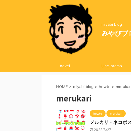
miyabi blog
みやびブ
novel
Line-stamp
HOME
>
miyabi blog
>
howto
>
merukar
merukari
howto
merukari
メルカリ・ネコポ
2022/3/27