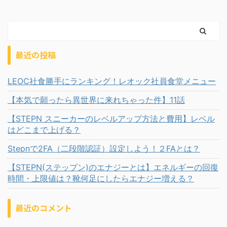
最近の投稿
LEOC社食勝手にランキング！レオック社員食堂メニュー
【本気で願ったら異世界に来れちゃった件】11話
【STEPN スニーカーのレベルアップ方法と費用】レベル
はどこまで上げる？
Stepnで2FA（二段階認証）設定しよう！２FAとは？
【STEPN(ステップン)のエナジーとは】エネルギーの回復
時間・上限値は？靴何足にしたらエナジー増える？
最近のコメント