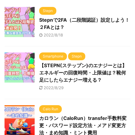
Stepn
Stepnで2FA（二段階認証）設定しよう！
２FAとは？
2022/8/18
Smartphone
Stepn
【STEPN(ステップン)のエナジーとは】
エネルギーの回復時間・上限値は？靴何
足にしたらエナジー増える？
2022/8/29
Calo Run
カロラン（CaloRun）transfer手数料変
更・パスワード設定方法・メアド変更方
法・まめ知識・ミント費用