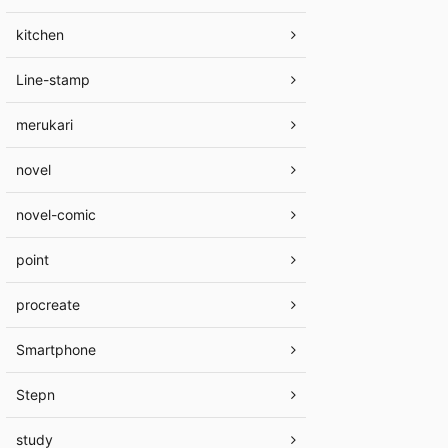
kitchen
Line-stamp
merukari
novel
novel-comic
point
procreate
Smartphone
Stepn
study