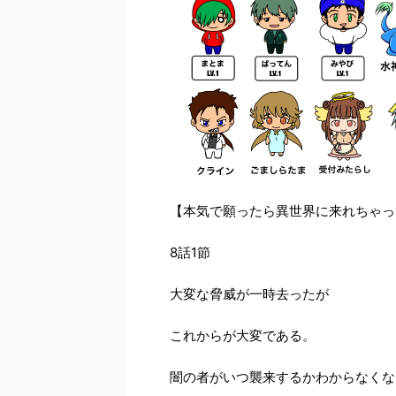
【本気で願ったら異世界に来れちゃっ
8
話
1
節
大変な脅威が一時去ったが
これからが大変である。
闇の者がいつ襲来するかわからなくな