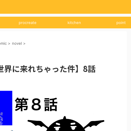
procreate
kitchen
point
omic
>
novel
>
世界に来れちゃった件】8話