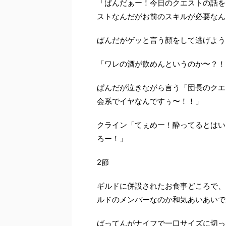
「ぱんだぁー！今日のクエストの話を
ストなんだがお前のスキルが必要なん
ぱんだがゲッと言う顔をして逃げよう
「ワレの酒が飲めんというのか〜？！
ぱんだが泣きながら言う「団長のクエ
会系でイヤなんですぅ〜！！」
クライン「てぇめー！酔ってるとはい
ろー！」
2
節
ギルドに併設されたお食事どころで、
ルドのメンバーなのか和気あいあいで
ばってんがナイフで一口サイズに切っ