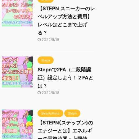
【STEPN スニーカーのレ
ベルアップ方法と費用】
レベルはどこまで上げ
る？
2022/9/15
Stepn
Stepnで2FA（二段階認
証）設定しよう！２FAと
は？
2022/8/18
Smartphone
Stepn
【STEPN(ステップン)の
エナジーとは】エネルギ
ーの回復時間・上限値