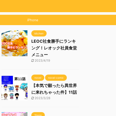
iPhone
kitchen
LEOC社食勝手にランキ
ング！レオック社員食堂
メニュー
2023/4/19
novel
novel-comic
【本気で願ったら異世界
に来れちゃった件】11話
2023/3/28
Stepn