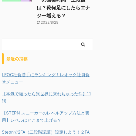
は？靴何足にしたらエナ
ジー増える？
2022/8/29
最近の投稿
LEOC社食勝手にランキング！レオック社員食
堂メニュー
【本気で願ったら異世界に来れちゃった件】11
話
【STEPN スニーカーのレベルアップ方法と費
用】レベルはどこまで上げる？
Stepnで2FA（二段階認証）設定しよう！２FA