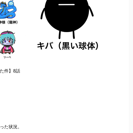
た件】
8
話
った状況。