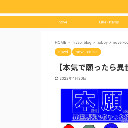
novel
Line-stamp
HOME
>
miyabi blog
>
hobby
>
novel-c
novel
novel-comic
【本気で願ったら異
2022年4月30日