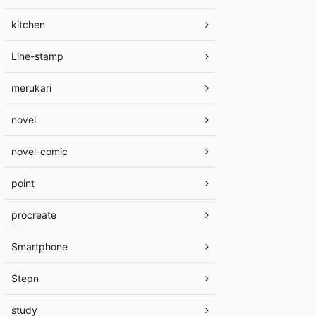
kitchen
Line-stamp
merukari
novel
novel-comic
point
procreate
Smartphone
Stepn
study