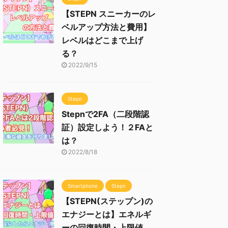
【STEPN スニーカーのレ
ベルアップ方法と費用】
レベルはどこまで上げ
る？
2022/9/15
Stepn
Stepnで2FA（二段階認
証）設定しよう！２FAと
は？
2022/8/18
Smartphone
Stepn
【STEPN(ステップン)の
エナジーとは】エネルギ
ーの回復時間・上限値