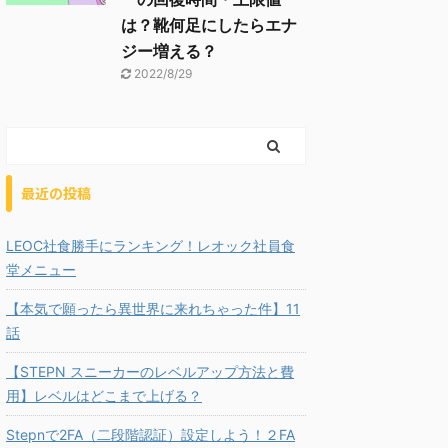
は？靴何足にしたらエナ
ジー増える？
2022/8/29
最近の投稿
LEOC社食勝手にランキング！レオック社員食
堂メニュー
【本気で願ったら異世界に来れちゃった件】11
話
【STEPN スニーカーのレベルアップ方法と費
用】レベルはどこまで上げる？
Stepnで2FA（二段階認証）設定しよう！２FA