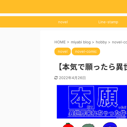
novel
Line-stamp
HOME
>
miyabi blog
>
hobby
>
novel-c
novel
novel-comic
【本気で願ったら異
2022年4月26日