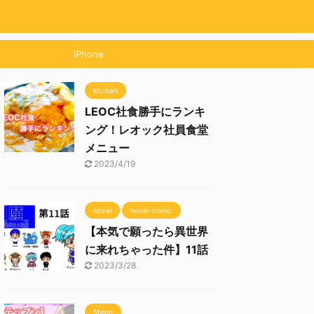
iPhone
kitchen
LEOC社食勝手にランキ
ング！レオック社員食堂
メニュー
2023/4/19
novel
novel-comic
【本気で願ったら異世界
に来れちゃった件】11話
2023/3/28
Stepn