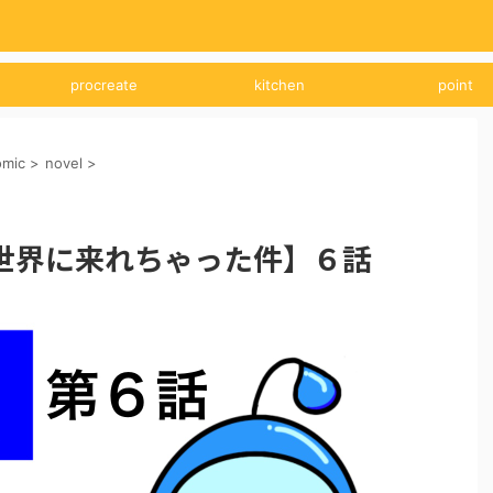
procreate
kitchen
point
omic
>
novel
>
世界に来れちゃった件】６話