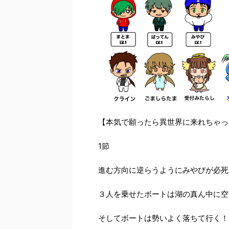
【本気で願ったら異世界に来れちゃっ
1
節
進む方向に逆らうようにみやびが必死
３人を乗せたボートは湖の真ん中に空
そしてボートは勢いよく落ちて行く！